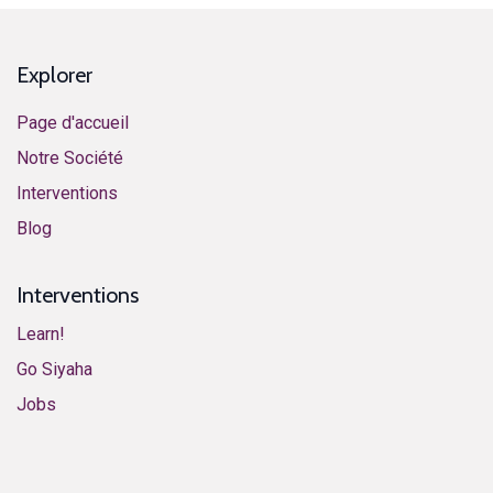
Explorer
Page d'accueil
Notre Société
Interventions
​Blog​
Interventions
Learn!
​​​​​​G​o ​S​i​y​aha​
​​​​​​J​o​bs​​