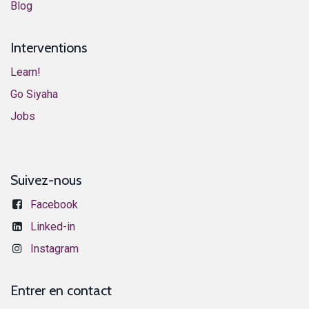
​Blog​
Interventions
Learn!
​​​​​​G​o ​S​i​y​aha​
​​​​​​J​o​bs​​
Suivez-nous
Facebook
​​​​​​​​​L​i​n​k​e​d​-​i​n
Instagram
Entrer en contact