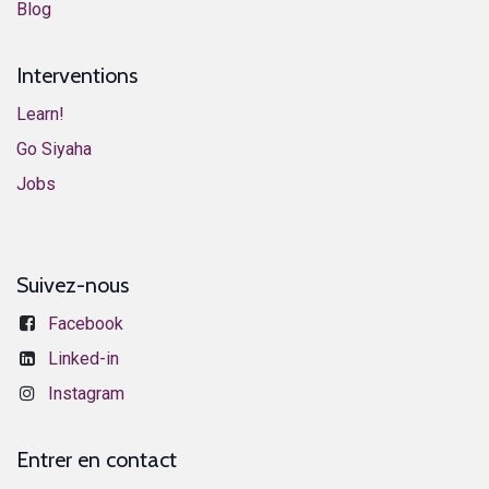
​Blog​
Interventions
Learn!
​​​​​​G​o ​S​i​y​aha​
​​​​​​J​o​bs​​
Suivez-nous
Facebook
​​​​​​​​​L​i​n​k​e​d​-​i​n
Instagram
Entrer en contact