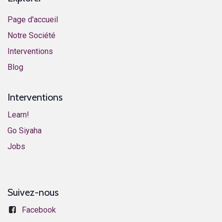
Page d'accueil
Notre Société
Interventions
​Blog​
Interventions
Learn!
​​​​​​G​o ​S​i​y​aha​
​​​​​​J​o​bs​​
Suivez-nous
Facebook