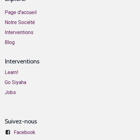
Page d'accueil
Notre Société
Interventions
​Blog​
Interventions
Learn!
​​​​​​G​o ​S​i​y​aha​
​​​​​​J​o​bs​​
Suivez-nous
Facebook