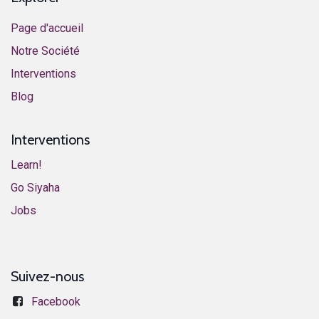
Page d'accueil
Notre Société
Interventions
​Blog​
Interventions
Learn!
​​​​​​G​o ​S​i​y​aha​
​​​​​​J​o​bs​​
Suivez-nous
Facebook